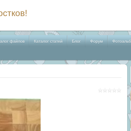
остков!
талог файлов
Каталог статей
Блог
Форум
Фотоаль