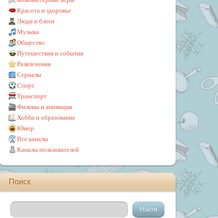
Красота и здоровье
Люди и блоги
Музыка
Общество
Путешествия и события
Развлечения
Сериалы
Спорт
Транспорт
Фильмы и анимация
Хобби и образование
Юмор
Все каналы
Каналы пользователей
Поиск