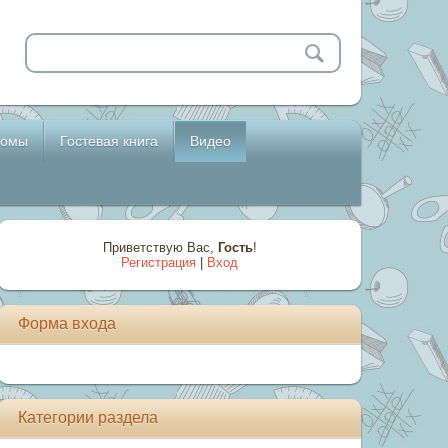
бомы
Гостевая книга
Видео
Приветствую Вас
,
Гость
!
Регистрация
|
Вход
Форма входа
Категории раздела