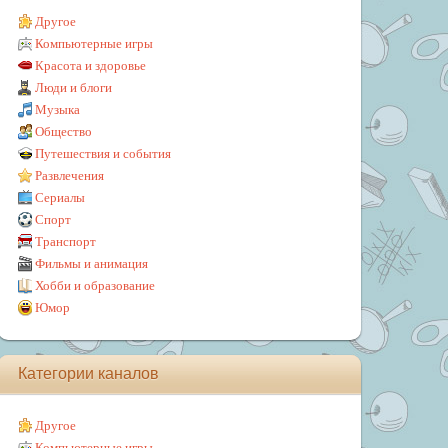
Другое
Компьютерные игры
Красота и здоровье
Люди и блоги
Музыка
Общество
Путешествия и события
Развлечения
Сериалы
Спорт
Транспорт
Фильмы и анимация
Хобби и образование
Юмор
Категории каналов
Другое
Компьютерные игры