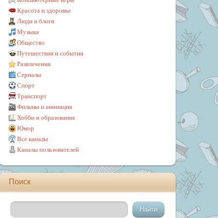
Красота и здоровье
Люди и блоги
Музыка
Общество
Путешествия и события
Развлечения
Сериалы
Спорт
Транспорт
Фильмы и анимация
Хобби и образование
Юмор
Все каналы
Каналы пользователей
Поиск