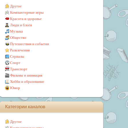
Другое
Компьютерные игры
Красота и здоровье
Люди и блоги
Музыка
Общество
Путешествия и события
Развлечения
Сериалы
Спорт
Транспорт
Фильмы и анимация
Хобби и образование
Юмор
Категории каналов
Другое
Компьютерные игры