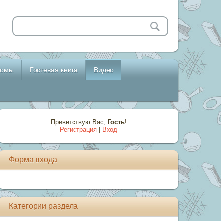
бомы
Гостевая книга
Видео
Приветствую Вас
,
Гость
!
Регистрация
|
Вход
Форма входа
Категории раздела