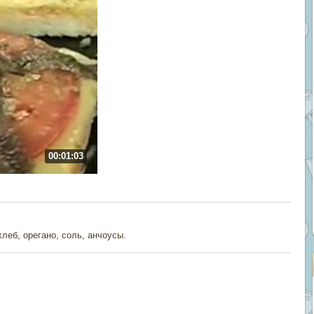
00:01:03
леб, орегано, соль, анчоусы.