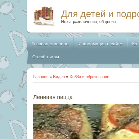
Для детей и подр
Игры, развлечения, общение...
Главная страница
Информация о сайте
Ка
Онлайн игры
Главная
»
Видео
»
Хобби и образование
Ленивая пицца