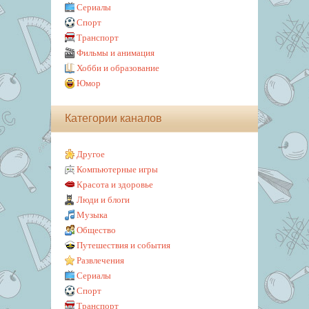
Сериалы
Спорт
Транспорт
Фильмы и анимация
Хобби и образование
Юмор
Категории каналов
Другое
Компьютерные игры
Красота и здоровье
Люди и блоги
Музыка
Общество
Путешествия и события
Развлечения
Сериалы
Спорт
Транспорт