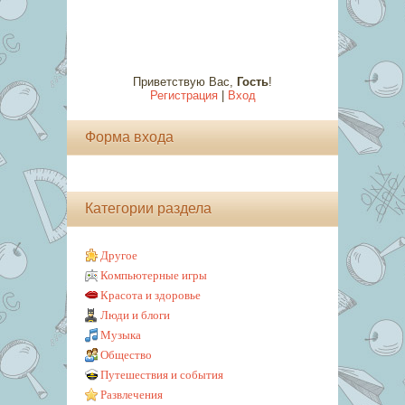
Приветствую Вас
,
Гость
!
Регистрация
|
Вход
Форма входа
Категории раздела
Другое
Компьютерные игры
Красота и здоровье
Люди и блоги
Музыка
Общество
Путешествия и события
Развлечения