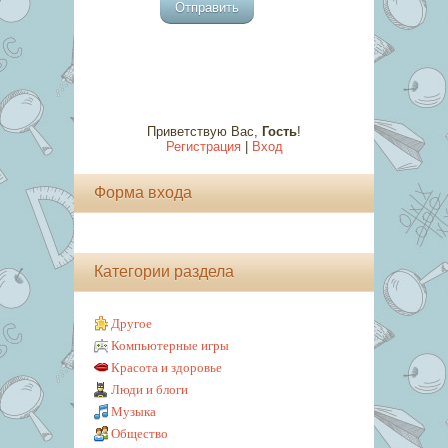
Отправить
Приветствую Вас
,
Гость
!
Регистрация
|
Вход
Форма входа
Категории раздела
Другое
Компьютерные игры
Красота и здоровье
Люди и блоги
Музыка
Общество