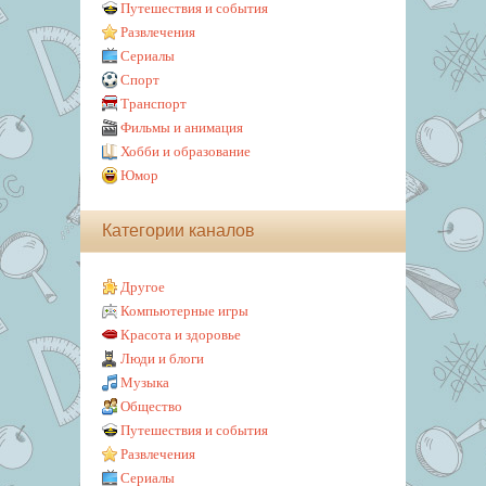
Путешествия и события
Развлечения
Сериалы
Спорт
Транспорт
Фильмы и анимация
Хобби и образование
Юмор
Категории каналов
Другое
Компьютерные игры
Красота и здоровье
Люди и блоги
Музыка
Общество
Путешествия и события
Развлечения
Сериалы