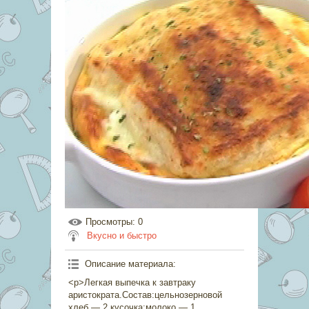
Просмотры
: 0
Вкусно и быстро
Описание материала
:
<p>Легкая выпечка к завтраку
аристократа.Состав:цельнозерновой
хлеб — 2 кусочка;молоко — 1