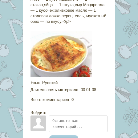
стакан;яйцо — 1 штука;сыр Моцарелла
— 1 кусочек;оливковое масло — 1
столовая ложка;перец, соль, мускатный
орех — по вкусу.</p>
Язык
: Русский
Длительность материала
: 00:01:08
Всего комментариев
:
0
Войдите: