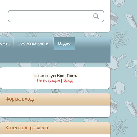
бомы
Гостевая книга
Видео
Приветствую Вас
,
Гость
!
Регистрация
|
Вход
Форма входа
Категории раздела