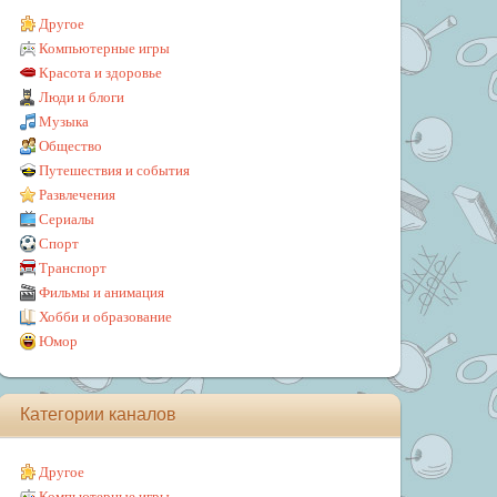
Другое
Компьютерные игры
Красота и здоровье
Люди и блоги
Музыка
Общество
Путешествия и события
Развлечения
Сериалы
Спорт
Транспорт
Фильмы и анимация
Хобби и образование
Юмор
Категории каналов
Другое
Компьютерные игры