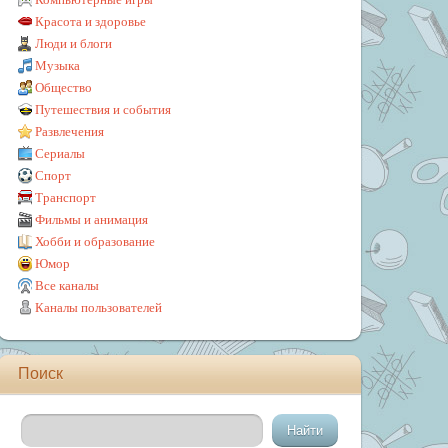
Красота и здоровье
Люди и блоги
Музыка
Общество
Путешествия и события
Развлечения
Сериалы
Спорт
Транспорт
Фильмы и анимация
Хобби и образование
Юмор
Все каналы
Каналы пользователей
Поиск