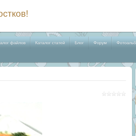
остков!
талог файлов
Каталог статей
Блог
Форум
Фотоаль