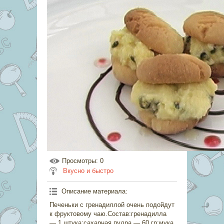
Просмотры
: 0
Вкусно и быстро
Описание материала
:
Печеньки с гренадиллой очень подойдут
к фруктовому чаю.Состав:гренадилла
— 1 штука;сахарная пудра — 60 гр;мука