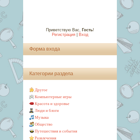
Приветствую Вас
,
Гость
!
Регистрация
|
Вход
Форма входа
Категории раздела
Другое
Компьютерные игры
Красота и здоровье
Люди и блоги
Музыка
Общество
Путешествия и события
Развлечения