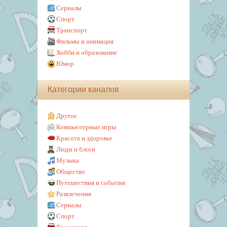
Сериалы
Спорт
Транспорт
Фильмы и анимация
Хобби и образование
Юмор
Категории каналов
Другое
Компьютерные игры
Красота и здоровье
Люди и блоги
Музыка
Общество
Путешествия и события
Развлечения
Сериалы
Спорт