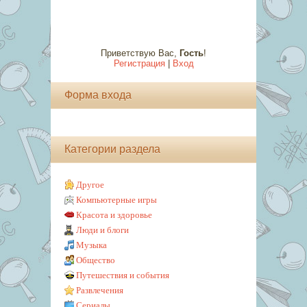
Приветствую Вас
,
Гость
!
Регистрация
|
Вход
Форма входа
Категории раздела
Другое
Компьютерные игры
Красота и здоровье
Люди и блоги
Музыка
Общество
Путешествия и события
Развлечения
Сериалы