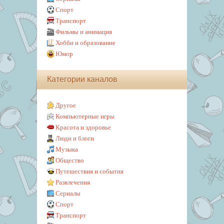
Спорт
Транспорт
Фильмы и анимация
Хобби и образование
Юмор
Категории каналов
Другое
Компьютерные игры
Красота и здоровье
Люди и блоги
Музыка
Общество
Путешествия и события
Развлечения
Сериалы
Спорт
Транспорт