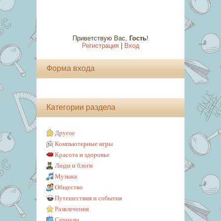
Приветствую Вас
,
Гость
!
Регистрация
|
Вход
Форма входа
Категории раздела
Другое
Компьютерные игры
Красота и здоровье
Люди и блоги
Музыка
Общество
Путешествия и события
Развлечения
Сериалы