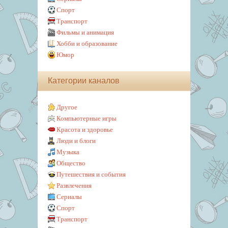
Спорт
Транспорт
Фильмы и анимация
Хобби и образование
Юмор
Категории каналов
Другое
Компьютерные игры
Красота и здоровье
Люди и блоги
Музыка
Общество
Путешествия и события
Развлечения
Сериалы
Спорт
Транспорт