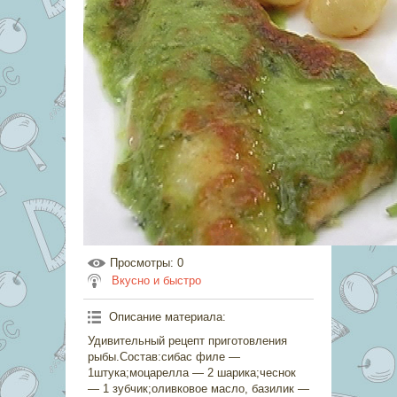
Просмотры
: 0
Вкусно и быстро
Описание материала
:
Удивительный рецепт приготовления
рыбы.Состав:сибас филе —
1штука;моцарелла — 2 шарика;чеснок
— 1 зубчик;оливковое масло, базилик —