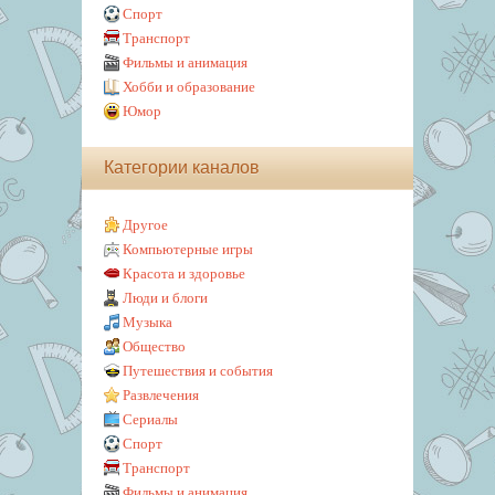
Спорт
Транспорт
Фильмы и анимация
Хобби и образование
Юмор
Категории каналов
Другое
Компьютерные игры
Красота и здоровье
Люди и блоги
Музыка
Общество
Путешествия и события
Развлечения
Сериалы
Спорт
Транспорт
Фильмы и анимация