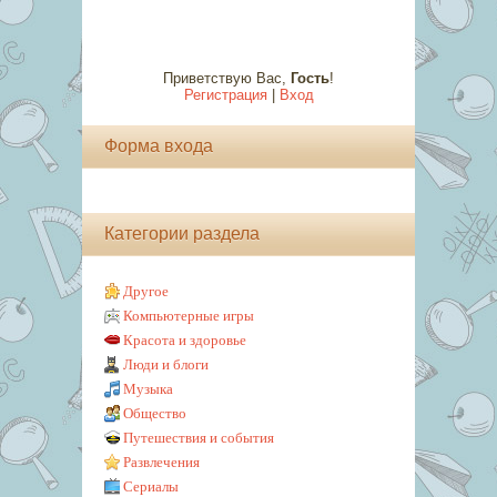
Приветствую Вас
,
Гость
!
Регистрация
|
Вход
Форма входа
Категории раздела
Другое
Компьютерные игры
Красота и здоровье
Люди и блоги
Музыка
Общество
Путешествия и события
Развлечения
Сериалы