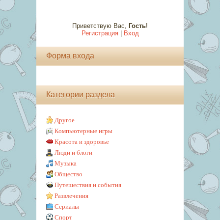
Приветствую Вас
,
Гость
!
Регистрация
|
Вход
Форма входа
Категории раздела
Другое
Компьютерные игры
Красота и здоровье
Люди и блоги
Музыка
Общество
Путешествия и события
Развлечения
Сериалы
Спорт