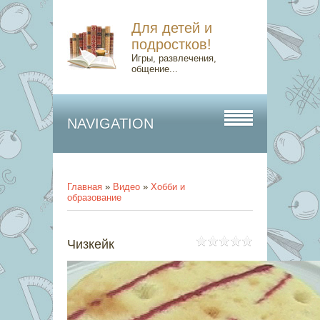
Для детей и
подростков!
Игры, развлечения,
общение...
NAVIGATION
Главная
»
Видео
»
Хобби и
образование
Чизкейк