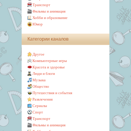
Транспорт
Фильмы и анимация
Хобби и образование
Юмор
Категории каналов
Другое
Компьютерные игры
Красота и здоровье
Люди и блоги
Музыка
Общество
Путешествия и события
Развлечения
Сериалы
Спорт
Транспорт
Фильмы и анимация