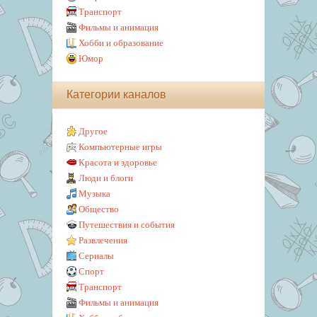
Транспорт
Фильмы и анимация
Хобби и образование
Юмор
Категории каналов
Другое
Компьютерные игры
Красота и здоровье
Люди и блоги
Музыка
Общество
Путешествия и события
Развлечения
Сериалы
Спорт
Транспорт
Фильмы и анимация