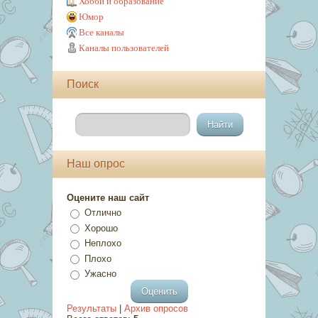
Хобби и образование
Юмор
Все каналы
Каналы пользователей
Поиск
Наш опрос
Оцените наш сайт
Отлично
Хорошо
Неплохо
Плохо
Ужасно
Результаты
|
Архив опросов