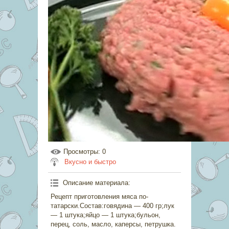
Просмотры
: 0
Вкусно и быстро
Описание материала
:
Рецепт приготовления мяса по-
татарски.Состав:говядина — 400 гр;лук
— 1 штука;яйцо — 1 штука;бульон,
перец, соль, масло, каперсы, петрушка.