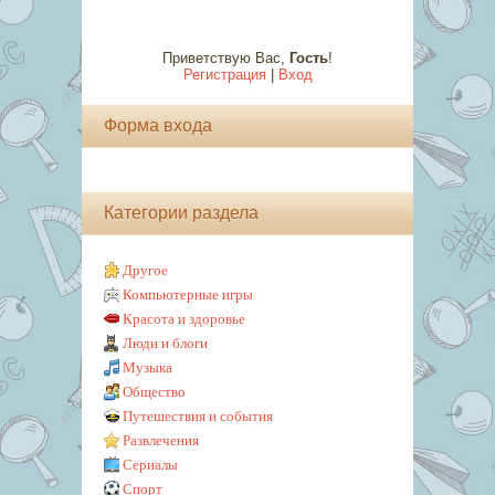
Приветствую Вас
,
Гость
!
Регистрация
|
Вход
Форма входа
Категории раздела
Другое
Компьютерные игры
Красота и здоровье
Люди и блоги
Музыка
Общество
Путешествия и события
Развлечения
Сериалы
Спорт