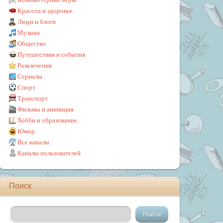
Красота и здоровье
Люди и блоги
Музыка
Общество
Путешествия и события
Развлечения
Сериалы
Спорт
Транспорт
Фильмы и анимация
Хобби и образование
Юмор
Все каналы
Каналы пользователей
Поиск