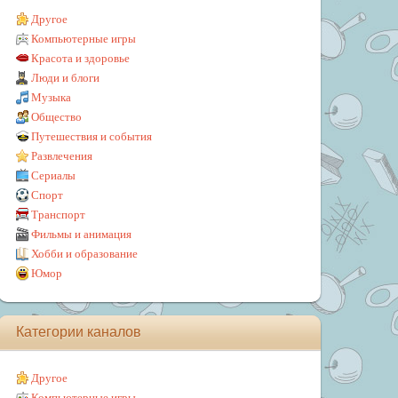
Другое
Компьютерные игры
Красота и здоровье
Люди и блоги
Музыка
Общество
Путешествия и события
Развлечения
Сериалы
Спорт
Транспорт
Фильмы и анимация
Хобби и образование
Юмор
Категории каналов
Другое
Компьютерные игры