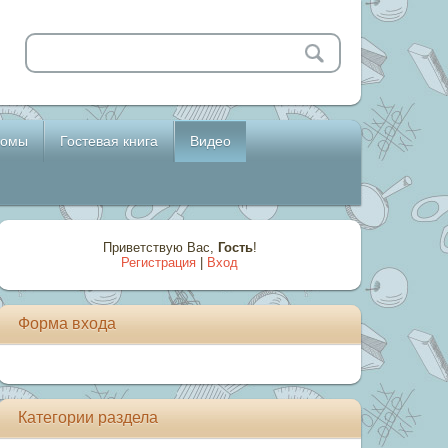
бомы
Гостевая книга
Видео
Приветствую Вас
,
Гость
!
Регистрация
|
Вход
Форма входа
Категории раздела