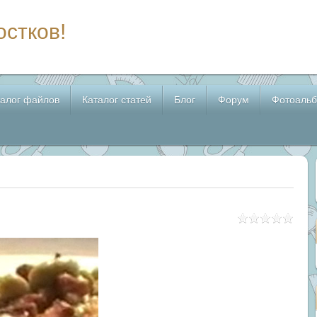
остков!
талог файлов
Каталог статей
Блог
Форум
Фотоаль