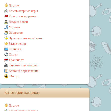
Другое
Компьютерные игры
Красота и здоровье
Люди и блоги
Музыка
Общество
Путешествия и события
Развлечения
Сериалы
Спорт
Транспорт
Фильмы и анимация
Хобби и образование
Юмор
Категории каналов
Другое
Компьютерные игры