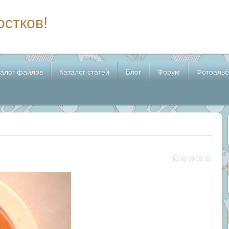
остков!
талог файлов
Каталог статей
Блог
Форум
Фотоаль