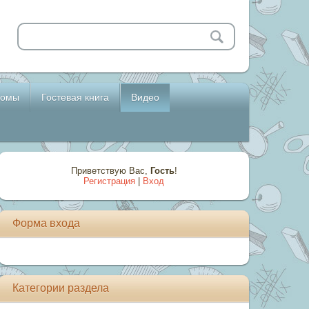
бомы
Гостевая книга
Видео
Приветствую Вас
,
Гость
!
Регистрация
|
Вход
Форма входа
Категории раздела