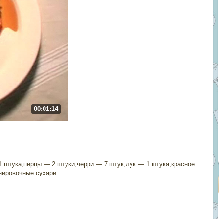
00:01:14
1 штука;перцы — 2 штуки;черри — 7 штук;лук — 1 штука;красное
анировочные сухари.