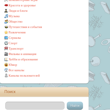
Красота и здоровье
Люди и блоги
Музыка
Общество
Путешествия и события
Развлечения
Сериалы
Спорт
Транспорт
Фильмы и анимация
Хобби и образование
Юмор
Все каналы
Каналы пользователей
Поиск