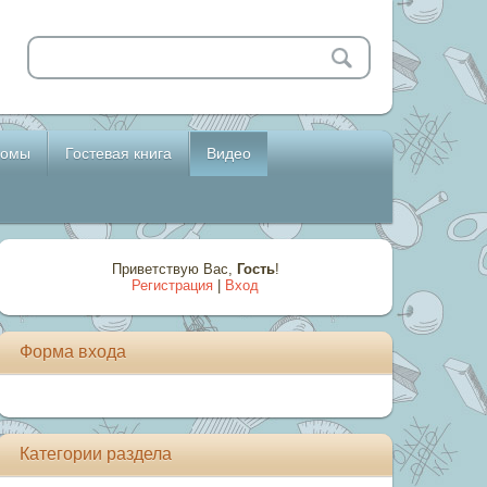
бомы
Гостевая книга
Видео
Приветствую Вас
,
Гость
!
Регистрация
|
Вход
Форма входа
Категории раздела