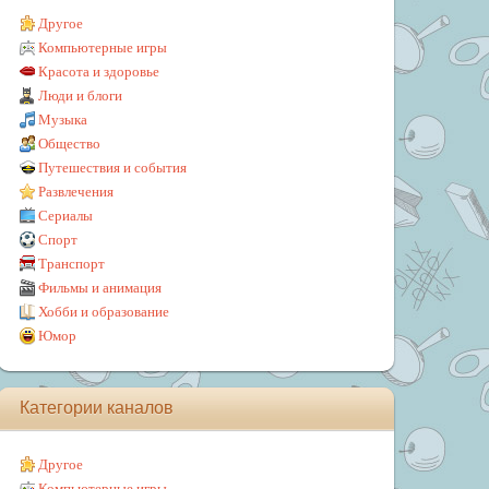
Другое
Компьютерные игры
Красота и здоровье
Люди и блоги
Музыка
Общество
Путешествия и события
Развлечения
Сериалы
Спорт
Транспорт
Фильмы и анимация
Хобби и образование
Юмор
Категории каналов
Другое
Компьютерные игры