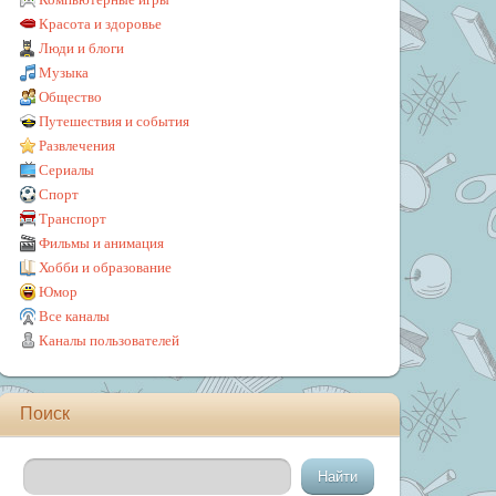
Красота и здоровье
Люди и блоги
Музыка
Общество
Путешествия и события
Развлечения
Сериалы
Спорт
Транспорт
Фильмы и анимация
Хобби и образование
Юмор
Все каналы
Каналы пользователей
Поиск