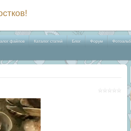
остков!
талог файлов
Каталог статей
Блог
Форум
Фотоаль